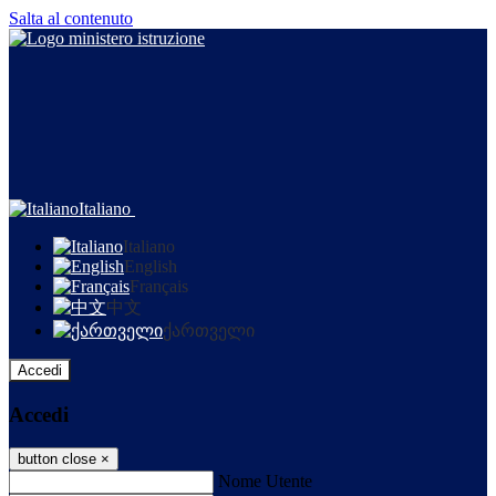
Salta al contenuto
Italiano
Italiano
English
Français
中文
ქართველი
Accedi
Accedi
button close
×
Nome Utente