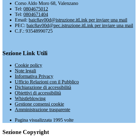
Corso Aldo Moro 68, Valenzano
Tel:
0804675012
Tel:
0804671404
Email:
baic8av00d@istruzione.it
Link per inviare una mail
PEC:
baic8av00d@pec.istruzione.it
Link per inviare una mail
C.F.: 93548990725
Sezione Link Utili
Cookie policy
Note legali
Informativa Privacy
Ufficio Relazioni con il Pubblico
Dichiarazione di accessibilità
Obiettivi di accessibilità
Whistleblowing
Gestione consensi cookie
Amministrazione trasparente
Pagina visualizzata
1995
volte
Sezione Copyright