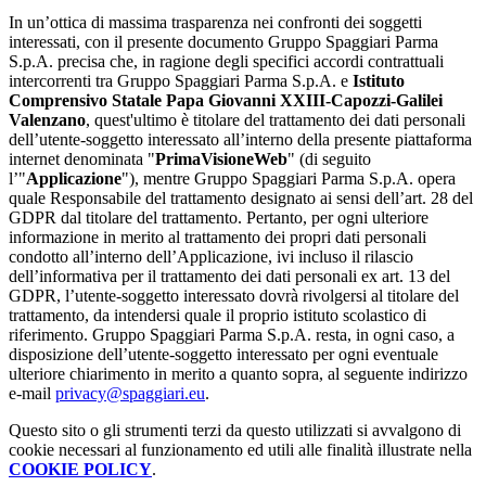
In un’ottica di massima trasparenza nei confronti dei soggetti
interessati, con il presente documento Gruppo Spaggiari Parma
S.p.A. precisa che, in ragione degli specifici accordi contrattuali
intercorrenti tra Gruppo Spaggiari Parma S.p.A. e
Istituto
Comprensivo Statale Papa Giovanni XXIII-Capozzi-Galilei
Valenzano
, quest'ultimo è titolare del trattamento dei dati personali
dell’utente-soggetto interessato all’interno della presente piattaforma
internet denominata "
PrimaVisioneWeb
" (di seguito
l’"
Applicazione
"), mentre Gruppo Spaggiari Parma S.p.A. opera
quale Responsabile del trattamento designato ai sensi dell’art. 28 del
GDPR dal titolare del trattamento. Pertanto, per ogni ulteriore
informazione in merito al trattamento dei propri dati personali
condotto all’interno dell’Applicazione, ivi incluso il rilascio
dell’informativa per il trattamento dei dati personali ex art. 13 del
GDPR, l’utente-soggetto interessato dovrà rivolgersi al titolare del
trattamento, da intendersi quale il proprio istituto scolastico di
riferimento. Gruppo Spaggiari Parma S.p.A. resta, in ogni caso, a
disposizione dell’utente-soggetto interessato per ogni eventuale
ulteriore chiarimento in merito a quanto sopra, al seguente indirizzo
e-mail
privacy@spaggiari.eu
.
Questo sito o gli strumenti terzi da questo utilizzati si avvalgono di
cookie necessari al funzionamento ed utili alle finalità illustrate nella
COOKIE POLICY
.