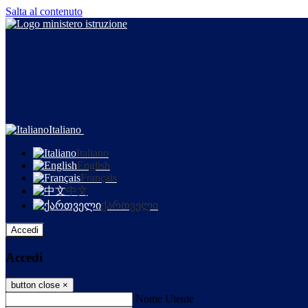
Salta al contenuto
Italiano
Italiano
English
Français
中文
ქართველი
Accedi
Accedi
button close
×
Nome Utente