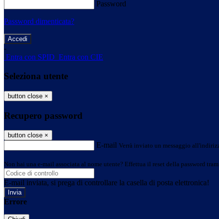
Password
Password dimenticata?
-
Entra con SPID
Entra con CIE
Seleziona utente
button close
×
Recupero password
button close
×
E-mail
Verrà inviato un messaggio all'indirizz
Non hai una e-mail associata al nome utente? Effettua il reset della password tram
E-mail inviata, si prega di controllare la casella di posta elettronica!
Errore