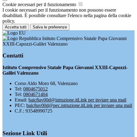
Cookie necessari per il funzionamento
I cookie necessari per il funzionamento non possono essere
disabilitati. È possibile consultare l'elenco nella pagina della cookie
policy.
Accetta tutti
Salva le preferenze
Istituto Comprensivo Statale Papa Giovanni
XXIII-Capozzi-Galilei Valenzano
Contatti
Istituto Comprensivo Statale Papa Giovanni XXIII-Capozzi-
Galilei Valenzano
Corso Aldo Moro 68, Valenzano
Tel:
0804675012
Tel:
0804671404
Email:
baic8av00d@istruzione.it
Link per inviare una mail
PEC:
baic8av00d@pec.istruzione.it
Link per inviare una mail
C.F.: 93548990725
Sezione Link Utili