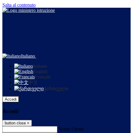
Salta al contenuto
Italiano
Italiano
English
Français
中文
ქართველი
Accedi
Accedi
button close
×
Nome Utente