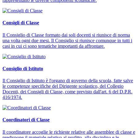
rappresentano le diverse componenti scolastiche.
Consigli di Classe
Il Consiglio di Classe formato dai soli docenti si riunisce di norma
una volta ogni due mesi. Il Consiglio si riunisce comunque in tutti i
casi in cui ci sono tematiche importanti da affrontare.
Consiglio di Istituto
Il Consiglio di Istituto è l'organo di governo della scuola, fatte salve
le competenze specifiche del Dirigente scolastico, del Collegio
Docenti, dei Consigli di Classe, come previsto dall'art. 6 del D.P.R.
416/1974.
Coordinatori di Classe
Il coordinatore accoglie le richieste relative alle assemblee di classe e
predispone il materiale relativo al profitto, alla disciplina e le