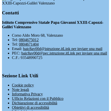
XXIII-Capozzi-Galilei Valenzano
Contatti
Istituto Comprensivo Statale Papa Giovanni XXIII-Capozzi-
Galilei Valenzano
Corso Aldo Moro 68, Valenzano
Tel:
0804675012
Tel:
0804671404
Email:
baic8av00d@istruzione.it
Link per inviare una mail
PEC:
baic8av00d@pec.istruzione.it
Link per inviare una mail
C.F.: 93548990725
Sezione Link Utili
Cookie policy
Note legali
Informativa Privacy
Ufficio Relazioni con il Pubblico
Dichiarazione di accessibilità
Obiettivi di accessibilità