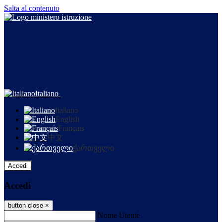
Salta al contenuto
Italiano
Italiano
English
Français
中文
ქართველი
Accedi
Accedi
button close
×
Nome Utente