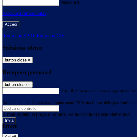
Password
Password dimenticata?
-
Entra con SPID
Entra con CIE
Seleziona utente
button close
×
Recupero password
button close
×
E-mail
Verrà inviato un messaggio all'indirizz
Non hai una e-mail associata al nome utente? Effettua il reset della password tram
E-mail inviata, si prega di controllare la casella di posta elettronica!
Errore