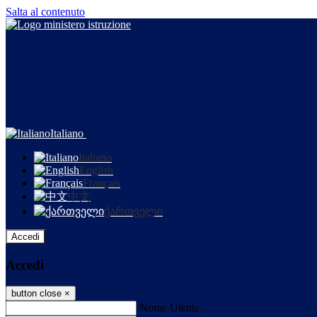
Salta al contenuto
Italiano
Italiano
English
Français
中文
ქართველი
Accedi
Accedi
button close
×
Nome Utente