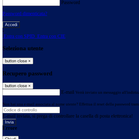
Password
Password dimenticata?
-
Entra con SPID
Entra con CIE
Seleziona utente
button close
×
Recupero password
button close
×
E-mail
Verrà inviato un messaggio all'indirizz
Non hai una e-mail associata al nome utente? Effettua il reset della password tram
E-mail inviata, si prega di controllare la casella di posta elettronica!
Errore