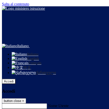
Salta al contenuto
Italiano
Italiano
English
Français
中文
ქართველი
Accedi
Accedi
button close
×
Nome Utente