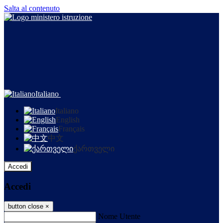
Salta al contenuto
Italiano
Italiano
English
Français
中文
ქართველი
Accedi
Accedi
button close
×
Nome Utente