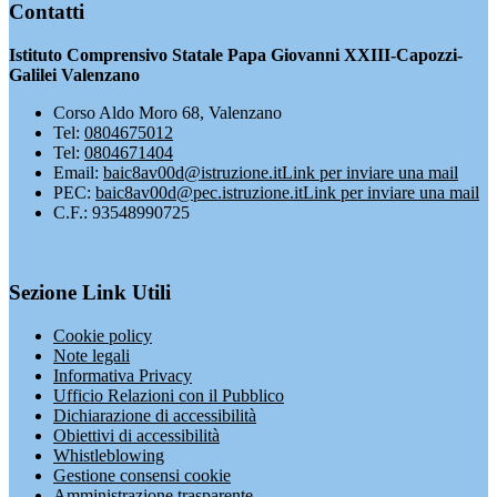
Contatti
Istituto Comprensivo Statale Papa Giovanni XXIII-Capozzi-
Galilei Valenzano
Corso Aldo Moro 68, Valenzano
Tel:
0804675012
Tel:
0804671404
Email:
baic8av00d@istruzione.it
Link per inviare una mail
PEC:
baic8av00d@pec.istruzione.it
Link per inviare una mail
C.F.: 93548990725
Sezione Link Utili
Cookie policy
Note legali
Informativa Privacy
Ufficio Relazioni con il Pubblico
Dichiarazione di accessibilità
Obiettivi di accessibilità
Whistleblowing
Gestione consensi cookie
Amministrazione trasparente