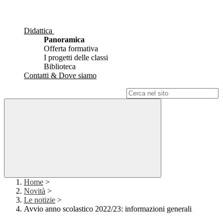
Didattica
Panoramica
Offerta formativa
I progetti delle classi
Biblioteca
Contatti & Dove siamo
Campo di ricerca per le pagine del sito
Home
>
Novità
>
Le notizie
>
Avvio anno scolastico 2022/23: informazioni generali