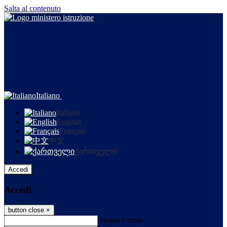
Salta al contenuto
Italiano
Italiano
English
Français
中文
ქართველი
Accedi
Accedi
button close
×
Nome Utente