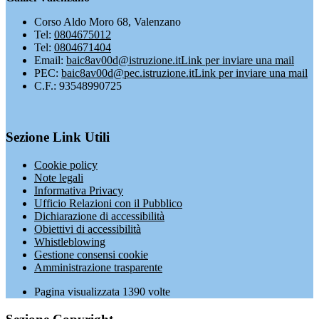
Corso Aldo Moro 68, Valenzano
Tel:
0804675012
Tel:
0804671404
Email:
baic8av00d@istruzione.it
Link per inviare una mail
PEC:
baic8av00d@pec.istruzione.it
Link per inviare una mail
C.F.: 93548990725
Sezione Link Utili
Cookie policy
Note legali
Informativa Privacy
Ufficio Relazioni con il Pubblico
Dichiarazione di accessibilità
Obiettivi di accessibilità
Whistleblowing
Gestione consensi cookie
Amministrazione trasparente
Pagina visualizzata
1390
volte