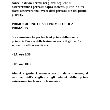
cancello di via Fermi; nei giorni seguenti si
osserveranno i percorsi sopra indicati. (Tutte le altre
classi osserveranno invece detti percorsi sin dal primo
giorno).
PRIMO GIORNO CLASSI PRIME SCUOLA
PRIMARIA
Si rammenta che per le classi prime della scuola
primaria l'avvio delle lezioni avverrà il giorno 12
settembre alle seguenti ore:
- 1A: ore 9:30
- 1B: ore 10:30
Alunni e genitori saranno accolti dalle maestre; al
termine dell'accoglienza gli alunni delle prime
entreranno in classe con le maestre.