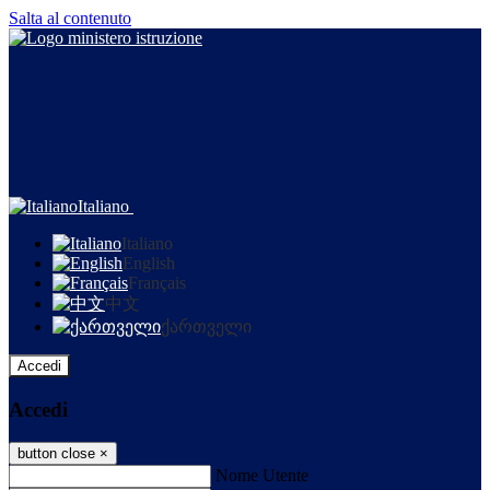
Salta al contenuto
Italiano
Italiano
English
Français
中文
ქართველი
Accedi
Accedi
button close
×
Nome Utente