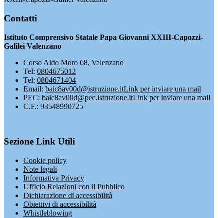
Contatti
Istituto Comprensivo Statale Papa Giovanni XXIII-Capozzi-
Galilei Valenzano
Corso Aldo Moro 68, Valenzano
Tel:
0804675012
Tel:
0804671404
Email:
baic8av00d@istruzione.it
Link per inviare una mail
PEC:
baic8av00d@pec.istruzione.it
Link per inviare una mail
C.F.: 93548990725
Sezione Link Utili
Cookie policy
Note legali
Informativa Privacy
Ufficio Relazioni con il Pubblico
Dichiarazione di accessibilità
Obiettivi di accessibilità
Whistleblowing