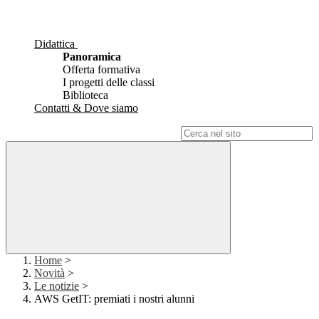
Didattica
Panoramica
Offerta formativa
I progetti delle classi
Biblioteca
Contatti & Dove siamo
Campo di ricerca per le pagine del sito
Home
>
Novità
>
Le notizie
>
AWS GetIT: premiati i nostri alunni