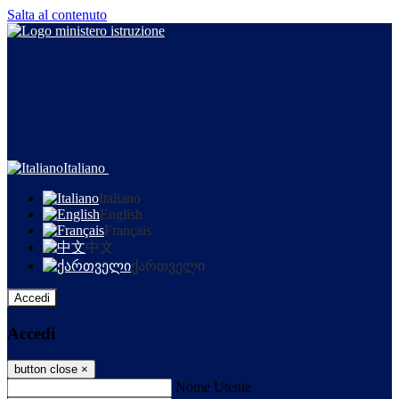
Salta al contenuto
Italiano
Italiano
English
Français
中文
ქართველი
Accedi
Accedi
button close
×
Nome Utente