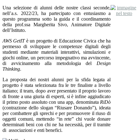
Una selezione di alunni delle nostre classi seconde,
nell’a.s. 2022/23, ha partecipato con entusiasmo a
questo programma sotto la guida e il coordinamento
della prof.ssa Margherita Sivo, Animatore Digitale
dell’Istituto.
AWS GetIT
è un progetto di Educazione Civica che ha
permesso di sviluppare le competenze digitali degli
studenti mediante materiali interattivi, simulazioni e
giochi online, un percorso impegnativo ma avvincente,
di avvicinamento alla metodologia del
Design
Thinking
.
La proposta dei nostri alunni per la sfida legata al
progetto è stata selezionata fra le tre finaliste a livello
italiano; il team, dopo aver presentato il proprio lavoro
di fronte a una giuria di esperti, si è infine aggiudicato
il primo posto assoluto con una app, denominata
RiDò
(contrazione dello slogan “Riusare Donando”), ideata
per combattere gli sprechi e per promuovere il riuso di
oggetti comuni, mettendo “in rete” chi vuole donare
determinati beni con chi ne ha necessità, per il tramite
di
associazioni e enti benefici.