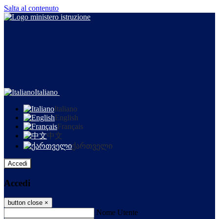
Salta al contenuto
Italiano
Italiano
English
Français
中文
ქართველი
Accedi
Accedi
button close
×
Nome Utente