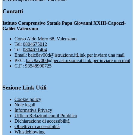
Contatti
Istituto Comprensivo Statale Papa Giovanni XXIII-Capozzi-
Galilei Valenzano
Corso Aldo Moro 68, Valenzano
Tel:
0804675012
Tel:
0804671404
Email:
baic8av00d@istruzione.it
Link per inviare una mail
PEC:
baic8av00d@pec.istruzione.it
Link per inviare una mail
C.F.: 93548990725
Sezione Link Utili
Cookie policy
Note legali
Informativa Privacy
Ufficio Relazioni con il Pubblico
Dichiarazione di accessibilità
Obiettivi di accessibilità
Whistleblowing