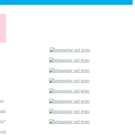
tori
ado
lei”
edi