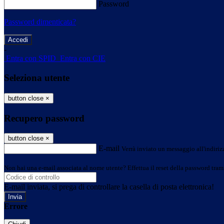
Password
Password dimenticata?
-
Entra con SPID
Entra con CIE
Seleziona utente
button close
×
Recupero password
button close
×
E-mail
Verrà inviato un messaggio all'indirizz
Non hai una e-mail associata al nome utente? Effettua il reset della password tram
E-mail inviata, si prega di controllare la casella di posta elettronica!
Errore