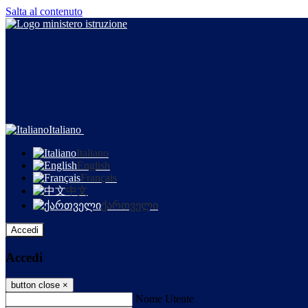
Salta al contenuto
Italiano
Italiano
English
Français
中文
ქართველი
Accedi
Accedi
button close
×
Nome Utente