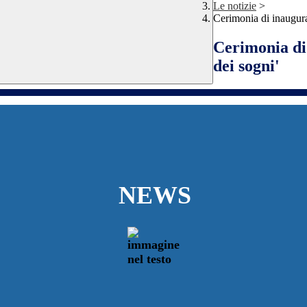
Le notizie
>
Cerimonia di inaugura
Cerimonia di 
dei sogni'
NEWS