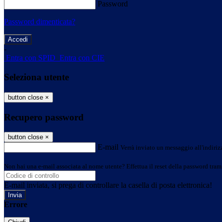
Password
Password dimenticata?
-
Entra con SPID
Entra con CIE
Seleziona utente
button close
×
Recupero password
button close
×
E-mail
Verrà inviato un messaggio all'indirizz
Non hai una e-mail associata al nome utente? Effettua il reset della password tram
E-mail inviata, si prega di controllare la casella di posta elettronica!
Errore