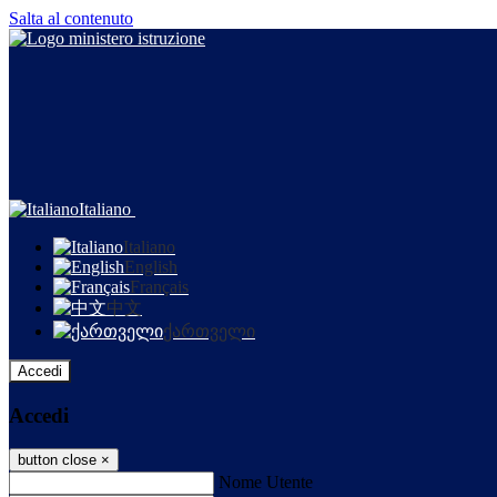
Salta al contenuto
Italiano
Italiano
English
Français
中文
ქართველი
Accedi
Accedi
button close
×
Nome Utente