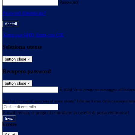
Password
Password dimenticata?
-
Entra con SPID
Entra con CIE
Seleziona utente
button close
×
Recupero password
button close
×
E-mail
Verrà inviato un messaggio all'indirizz
Non hai una e-mail associata al nome utente? Effettua il reset della password tram
E-mail inviata, si prega di controllare la casella di posta elettronica!
Errore