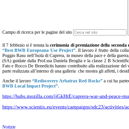
Campo di ricerca per le pagine del sito
Il 7 febbraio si è tenuta la
cerimonia di premiazione della seconda 
“Best BWB Europeana Use Project”
.
Il lavoro è frutto della coll
Poggio Rasu nell’Isola di Caprera, in museo della pace e della guerra
(SA) guidate dalla Prof.ssa Daniela Broglia e la classe 2 B Scientifi
Fato e Rocco De Benedictis hanno contribuito alla realizzazione del vi
parte realizzata all’interno di una galleria che mostra gli affetti, i de
Anche il lavoro
“Rediscovery Arbatrax Red Rocks”
a cui ha parte
BWB Local Impact Project”.
s://hubs.mozilla.com/ijGkHtE/caprera-war-and-peace-m
http
https://www.scientix.eu/events/campaigns/sdc23/activities/a
Notizie