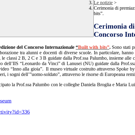
Le notizie
>
Cerimonia di premiazi
bits”.
Cerimonia di
Concorso Inte
edizione del Concorso Internazionale
“
Built with bits”
.
Sono stati p
aborazione tra alunni e docenti di diverse scuole. In particolare, hanno
, le classi 2 B, 2 C e 3 B guidate dalla Prof.ssa Palumbo, insieme alle 
co dell’IIS “Leonardo da Vinci” di Lanusei (NU) guidate dalla Prof.ssa
deo “Inno alla gioia”. Il museo virtuale costruito attraverso Spoke by 
sideri, i sogni dell’”uomo-soldato”, attraverso le risorse di Europeana remi
cipato la Prof.ssa Palumbo con le colleghe Daniela Broglia e Maria Lui
useum
ctivity?id=336