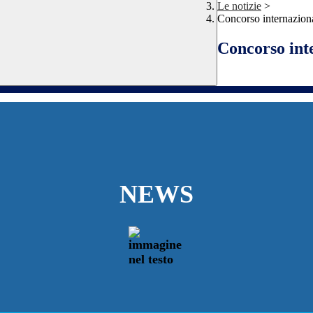
Le notizie
>
Concorso internazio
Concorso int
NEWS