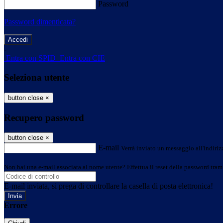
Password
Password dimenticata?
-
Entra con SPID
Entra con CIE
Seleziona utente
button close
×
Recupero password
button close
×
E-mail
Verrà inviato un messaggio all'indirizz
Non hai una e-mail associata al nome utente? Effettua il reset della password tram
E-mail inviata, si prega di controllare la casella di posta elettronica!
Errore