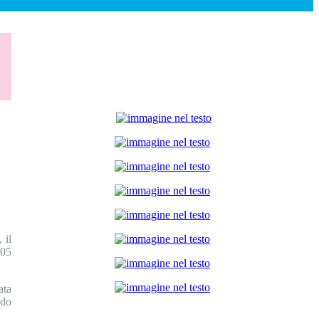
, il
705
ata
ndo