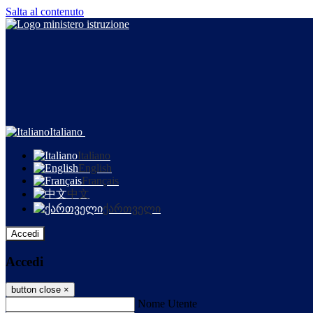
Salta al contenuto
Italiano
Italiano
English
Français
中文
ქართველი
Accedi
Accedi
button close
×
Nome Utente