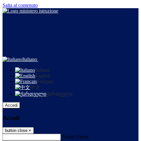
Salta al contenuto
Italiano
Italiano
English
Français
中文
ქართველი
Accedi
Accedi
button close
×
Nome Utente