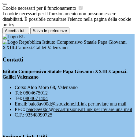
Cookie necessari per il funzionamento
I cookie necessari per il funzionamento non possono essere
disabilitati. È possibile consultare l'elenco nella pagina della cookie
policy.
Accetta tutti
Salva le preferenze
Istituto Comprensivo Statale Papa Giovanni
XXIII-Capozzi-Galilei Valenzano
Contatti
Istituto Comprensivo Statale Papa Giovanni XXIII-Capozzi-
Galilei Valenzano
Corso Aldo Moro 68, Valenzano
Tel:
0804675012
Tel:
0804671404
Email:
baic8av00d@istruzione.it
Link per inviare una mail
PEC:
baic8av00d@pec.istruzione.it
Link per inviare una mail
C.F.: 93548990725
Sezione Link Utili