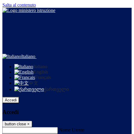
Salta al contenuto
Italiano
Italiano
English
Français
中文
ქართველი
Accedi
Accedi
button close
×
Nome Utente