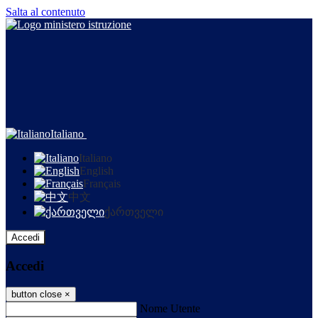
Salta al contenuto
Italiano
Italiano
English
Français
中文
ქართველი
Accedi
Accedi
button close
×
Nome Utente