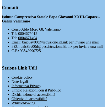
Contatti
Istituto Comprensivo Statale Papa Giovanni XXIII-Capozzi-
Galilei Valenzano
Corso Aldo Moro 68, Valenzano
Tel:
0804675012
Tel:
0804671404
Email:
baic8av00d@istruzione.it
Link per inviare una mail
PEC:
baic8av00d@pec.istruzione.it
Link per inviare una mail
C.F.: 93548990725
Sezione Link Utili
Cookie policy
Note legali
Informativa Privacy
Ufficio Relazioni con il Pubblico
Dichiarazione di accessibilità
Obiettivi di accessibilità
Whistleblowing