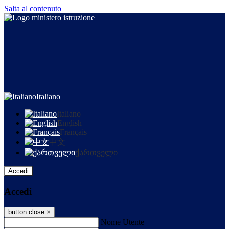
Salta al contenuto
Italiano
Italiano
English
Français
中文
ქართველი
Accedi
Accedi
button close
×
Nome Utente