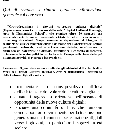
Qui di seguito si riporta qualche informazione
generale sul concorso.
“Crowddreaming: i giovani co-creano cultura digitale”
(#igiovanicocreano) è promosso dalla rete “Digital Cultural Heritage,
Arts & Humanities School”, che riunisce oltre 50 soggetti tra
università, enti di ricerca nazionali, istituti di cultura, associazioni e
altre organizzazioni. Scopo comune è rispondere al bisogno di
formazione sulle competenze digitali da parte degli operatori dei settori
patrimonio culturale, arti e scienze umanistiche, trasformare la
domanda da potenziale ad attuale, ottimizzare il contesto di mercato,
orientando le scelte politiche in Italia e in Europa sulla base delle più
avanzate attività di ricerca e innovazione.
l concorso #igiovanicocreano condivide gli obiettivi della 1st Italian
Week for Digital Cultural Heritage, Arts & Humanities – Settimana
delle Culture Digitali e mira a:
incrementare la consapevolezza diffusa
dell’esistenza e del valore delle culture digitali;
aiutare i ragazzi a orientarsi nell’oceano di
opportunità delle nuove culture digitali;
lanciare una comunità on-line, che funzioni
come laboratorio permanente per la trasmissione
generazionale di conoscenze e pratiche digitali
verso i giovani, in particolare i ragazzi in età
scolare.