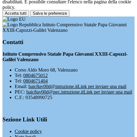
disabilitati. È possibile consultare l'elenco nella pagina della cookie
policy.
Accetta tutti
Salva le preferenze
Istituto Comprensivo Statale Papa Giovanni
XXIII-Capozzi-Galilei Valenzano
Contatti
Istituto Comprensivo Statale Papa Giovanni XXIII-Capozzi-
Galilei Valenzano
Corso Aldo Moro 68, Valenzano
Tel:
0804675012
Tel:
0804671404
Email:
baic8av00d@istruzione.it
Link per inviare una mail
PEC:
baic8av00d@pec.istruzione.it
Link per inviare una mail
C.F.: 93548990725
Sezione Link Utili
Cookie policy
Note legali