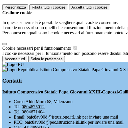
Personalizza
Rifiuta tutti
i cookies
Accetta tutti
i cookies
Gestione cookie
In questa schermata è possibile scegliere quali cookie consentire.
I cookie necessari sono quelli che consentono il funzionamento della pi
Per conoscere quali sono i cookie necessari al funzionamento potete v
Cookie necessari per il funzionamento
I cookie necessari per il funzionamento non possono essere disabilitati.
Accetta tutti
Salva le preferenze
Istituto Comprensivo Statale Papa Giovanni XXI
Contatti
Istituto Comprensivo Statale Papa Giovanni XXIII-Capozzi-Gali
Corso Aldo Moro 68, Valenzano
Tel:
0804675012
Tel:
0804671404
Email:
baic8av00d@istruzione.it
Link per inviare una mail
PEC:
baic8av00d@pec.istruzione.it
Link per inviare una mail
C.F.: 93548990725