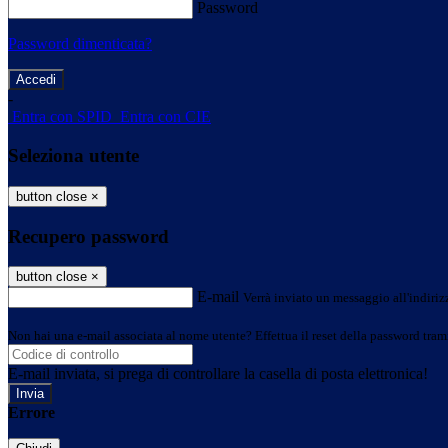
Password
Password dimenticata?
-
Entra con SPID
Entra con CIE
Seleziona utente
button close
×
Recupero password
button close
×
E-mail
Verrà inviato un messaggio all'indirizz
Non hai una e-mail associata al nome utente? Effettua il reset della password tram
E-mail inviata, si prega di controllare la casella di posta elettronica!
Errore