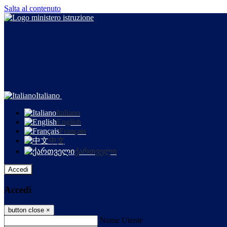
Salta al contenuto
Italiano
Italiano
English
Français
中文
ქართველი
Accedi
Accedi
button close
×
Nome Utente