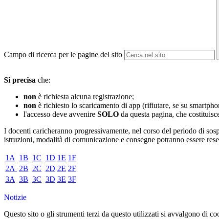
Campo di ricerca per le pagine del sito
Si precisa
che:
non
è richiesta alcuna registrazione;
non
è richiesto lo scaricamento di app (rifiutare, se su smartpho
l'accesso deve avvenire
SOLO
da questa pagina, che costituisce
I docenti caricheranno progressivamente, nel corso del periodo di sosp
istruzioni, modalità di comunicazione e consegne potranno essere rese n
1A
1B
1C
1D
1E
1F
2A
2B
2C
2D
2E
2F
3A
3B
3C
3D
3E
3F
Notizie
Questo sito o gli strumenti terzi da questo utilizzati si avvalgono di coo