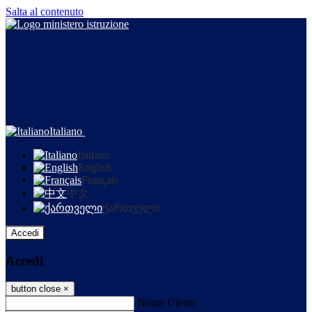
Salta al contenuto
Italiano
Italiano
English
Français
中文
ქართველი
Accedi
Accedi
button close
×
Nome Utente