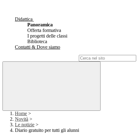
Didattica
Panoramica
Offerta formativa
I progetti delle classi
Biblioteca
Contatti & Dove siamo
Campo di ricerca per le pagine del sito
Home
>
Novità
>
Le notizie
>
Diario gratuito per tutti gli alunni