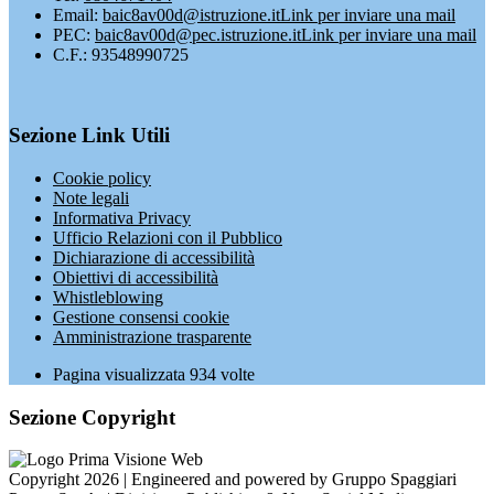
Email:
baic8av00d@istruzione.it
Link per inviare una mail
PEC:
baic8av00d@pec.istruzione.it
Link per inviare una mail
C.F.: 93548990725
Sezione Link Utili
Cookie policy
Note legali
Informativa Privacy
Ufficio Relazioni con il Pubblico
Dichiarazione di accessibilità
Obiettivi di accessibilità
Whistleblowing
Gestione consensi cookie
Amministrazione trasparente
Pagina visualizzata
934
volte
Sezione Copyright
Copyright 2026 | Engineered and powered by Gruppo Spaggiari