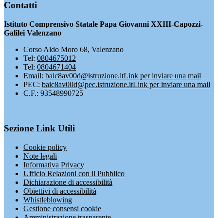
Contatti
Istituto Comprensivo Statale Papa Giovanni XXIII-Capozzi-
Galilei Valenzano
Corso Aldo Moro 68, Valenzano
Tel:
0804675012
Tel:
0804671404
Email:
baic8av00d@istruzione.it
Link per inviare una mail
PEC:
baic8av00d@pec.istruzione.it
Link per inviare una mail
C.F.: 93548990725
Sezione Link Utili
Cookie policy
Note legali
Informativa Privacy
Ufficio Relazioni con il Pubblico
Dichiarazione di accessibilità
Obiettivi di accessibilità
Whistleblowing
Gestione consensi cookie
Amministrazione trasparente