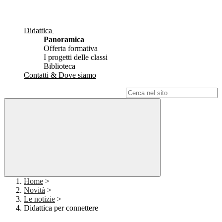
Didattica
Panoramica
Offerta formativa
I progetti delle classi
Biblioteca
Contatti & Dove siamo
Campo di ricerca per le pagine del sito
Home
>
Novità
>
Le notizie
>
Didattica per connettere