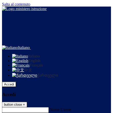
Salta al contenuto
Italiano
Italiano
English
Français
中文
ქართველი
Accedi
Accedi
button close
×
Nome Utente