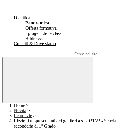
Didattica
Panoramica
Offerta formativa
I progetti delle classi
Biblioteca
Contatti & Dove siamo
Campo di ricerca per le pagine del sito
Home
>
Novità
>
Le notizie
>
Elezioni rappresentanti dei genitori a.s. 2021/22 - Scuola
secondaria di 1° Grado