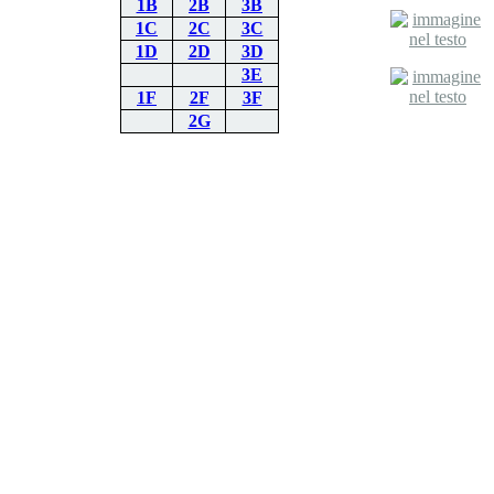
1B
2B
3B
1C
2C
3C
1D
2D
3D
3E
1F
2F
3F
2G