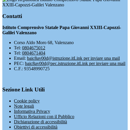
XXIII-Capozzi-Galilei Valenzano
Contatti
Istituto Comprensivo Statale Papa Giovanni XXIII-Capozzi-
Galilei Valenzano
Corso Aldo Moro 68, Valenzano
Tel:
0804675012
Tel:
0804671404
Email:
baic8av00d@istruzione.it
Link per inviare una mail
PEC:
baic8av00d@pec.istruzione.it
Link per inviare una mail
C.F.: 93548990725
Sezione Link Utili
Cookie policy
Note legali
Informativa Privacy
Ufficio Relazioni con il Pubblico
Dichiarazione di accessibilità
Obiettivi di accessibilità