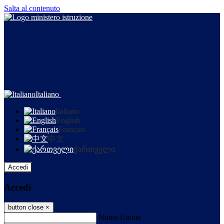
Salta al contenuto
Italiano
Italiano
English
Français
中文
ქართველი
Accedi
Accedi
button close
×
Nome Utente