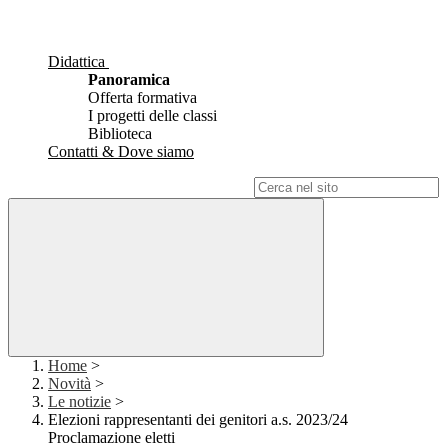
Didattica
Panoramica
Offerta formativa
I progetti delle classi
Biblioteca
Contatti & Dove siamo
Campo di ricerca per le pagine del sito
Home
>
Novità
>
Le notizie
>
Elezioni rappresentanti dei genitori a.s. 2023/24
Proclamazione eletti