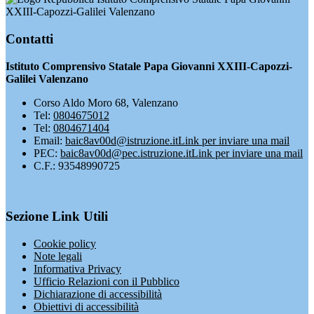
XXIII-Capozzi-Galilei Valenzano
Contatti
Istituto Comprensivo Statale Papa Giovanni XXIII-Capozzi-
Galilei Valenzano
Corso Aldo Moro 68, Valenzano
Tel:
0804675012
Tel:
0804671404
Email:
baic8av00d@istruzione.it
Link per inviare una mail
PEC:
baic8av00d@pec.istruzione.it
Link per inviare una mail
C.F.: 93548990725
Sezione Link Utili
Cookie policy
Note legali
Informativa Privacy
Ufficio Relazioni con il Pubblico
Dichiarazione di accessibilità
Obiettivi di accessibilità