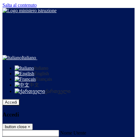
Salta al contenuto
Italiano
Italiano
English
Français
中文
ქართველი
Accedi
Accedi
button close
×
Nome Utente