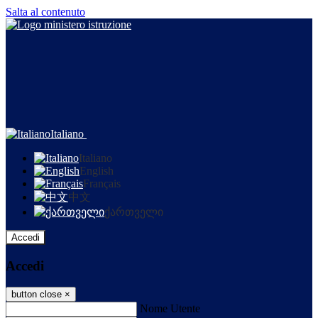
Salta al contenuto
Italiano
Italiano
English
Français
中文
ქართველი
Accedi
Accedi
button close
×
Nome Utente