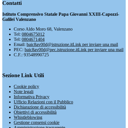
Contatti
Istituto Comprensivo Statale Papa Giovanni XXIII-Capozzi-
Galilei Valenzano
Corso Aldo Moro 68, Valenzano
Tel:
0804675012
Tel:
0804671404
Email:
baic8av00d@istruzione.it
Link per inviare una mail
PEC:
baic8av00d@pec.istruzione.it
Link per inviare una mail
C.F.: 93548990725
Sezione Link Utili
Cookie policy
Note legali
Informativa Privacy
Ufficio Relazioni con il Pubblico
Dichiarazione di accessibilità
Obiettivi di accessibilità
Whistleblowing
Gestione consensi cookie
Amministrazione trasparente