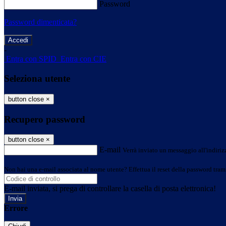
Password
Password dimenticata?
-
Entra con SPID
Entra con CIE
Seleziona utente
button close
×
Recupero password
button close
×
E-mail
Verrà inviato un messaggio all'indirizz
Non hai una e-mail associata al nome utente? Effettua il reset della password tram
E-mail inviata, si prega di controllare la casella di posta elettronica!
Errore