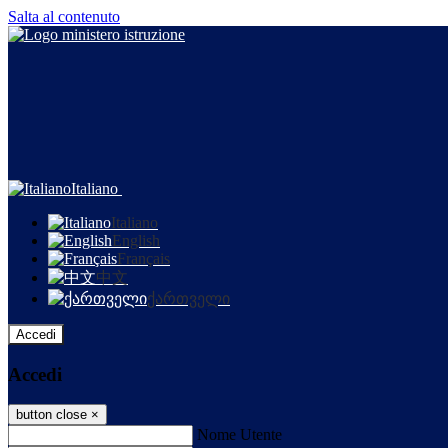
Salta al contenuto
Italiano
Italiano
English
Français
中文
ქართველი
Accedi
Accedi
button close
×
Nome Utente