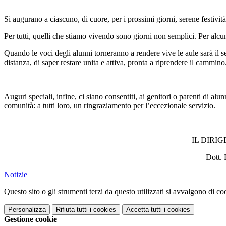
Si augurano a ciascuno, di cuore, per i prossimi giorni, serene festività
Per tutti, quelli che stiamo vivendo sono giorni non semplici. Per alcuni
Quando le voci degli alunni torneranno a rendere vive le aule sarà il seg
distanza, di saper restare unita e attiva, pronta a riprendere il cammino
Auguri speciali, infine, ci siano consentiti, ai genitori o parenti di al
comunità: a tutti loro, un ringraziamento per l’eccezionale servizio.
IL DIRI
Dott. Donato Man
Notizie
Questo sito o gli strumenti terzi da questo utilizzati si avvalgono di coo
Personalizza
Rifiuta tutti
i cookies
Accetta tutti
i cookies
Gestione cookie