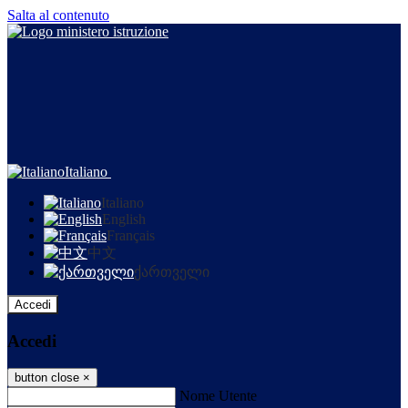
Salta al contenuto
Italiano
Italiano
English
Français
中文
ქართველი
Accedi
Accedi
button close
×
Nome Utente