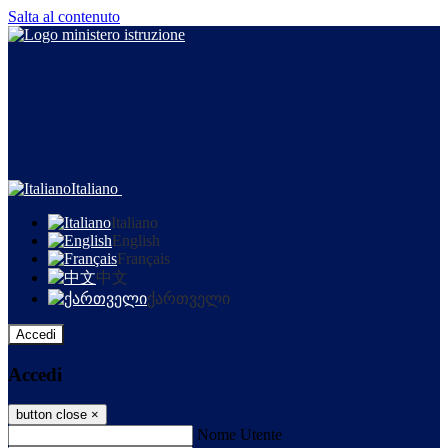
Salta al contenuto
Italiano
Italiano
English
Français
中文
ქართველი
Accedi
Accedi
button close
×
Nome Utente