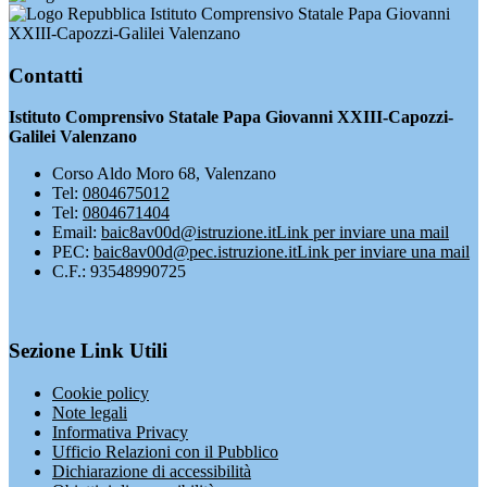
Istituto Comprensivo Statale Papa Giovanni
XXIII-Capozzi-Galilei Valenzano
Contatti
Istituto Comprensivo Statale Papa Giovanni XXIII-Capozzi-
Galilei Valenzano
Corso Aldo Moro 68, Valenzano
Tel:
0804675012
Tel:
0804671404
Email:
baic8av00d@istruzione.it
Link per inviare una mail
PEC:
baic8av00d@pec.istruzione.it
Link per inviare una mail
C.F.: 93548990725
Sezione Link Utili
Cookie policy
Note legali
Informativa Privacy
Ufficio Relazioni con il Pubblico
Dichiarazione di accessibilità