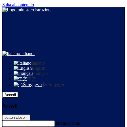
Salta al contenuto
Italiano
Italiano
English
Français
中文
ქართველი
Accedi
Accedi
button close
×
Nome Utente