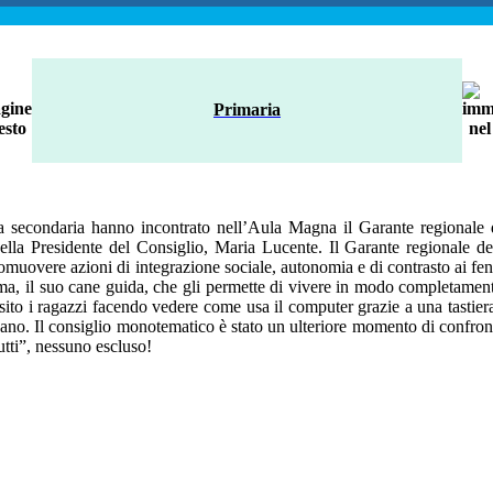
Primaria
a secondaria hanno incontrato nell’Aula Magna il Garante regionale de
a Presidente del Consiglio, Maria Lucente. Il Garante regionale dei 
i e promuovere azioni di integrazione sociale, autonomia e di contrasto ai 
ma, il suo cane guida, che gli permette di vivere in modo completament
osito i ragazzi facendo vedere come usa il computer grazie a una tastiera
o. Il consiglio monotematico è stato un ulteriore momento di confronto e
utti”, nessuno escluso!