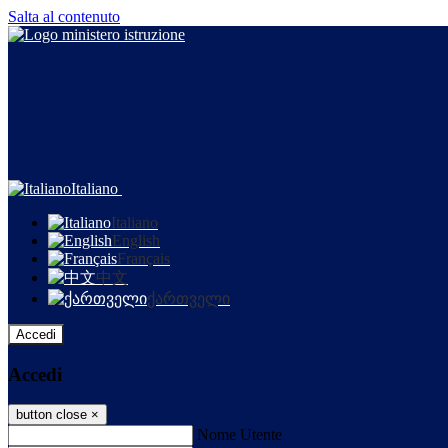
Salta al contenuto
Italiano
Italiano
English
Français
中文
ქართველი
Accedi
Accedi
button close
×
Nome Utente