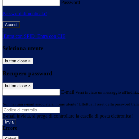
Password
Password dimenticata?
-
Entra con SPID
Entra con CIE
Seleziona utente
button close
×
Recupero password
button close
×
E-mail
Verrà inviato un messaggio all'indirizz
Non hai una e-mail associata al nome utente? Effettua il reset della password tram
E-mail inviata, si prega di controllare la casella di posta elettronica!
Errore