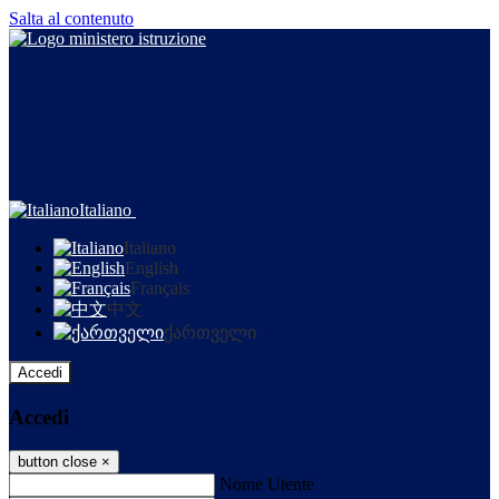
Salta al contenuto
Italiano
Italiano
English
Français
中文
ქართველი
Accedi
Accedi
button close
×
Nome Utente