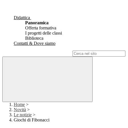
Didattica
Panoramica
Offerta formativa
I progetti delle classi
Biblioteca
Contatti & Dove siamo
Campo di ricerca per le pagine del sito
Home
>
Novità
>
Le notizie
>
Giochi di Fibonacci