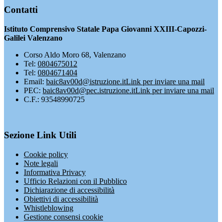
Contatti
Istituto Comprensivo Statale Papa Giovanni XXIII-Capozzi-
Galilei Valenzano
Corso Aldo Moro 68, Valenzano
Tel:
0804675012
Tel:
0804671404
Email:
baic8av00d@istruzione.it
Link per inviare una mail
PEC:
baic8av00d@pec.istruzione.it
Link per inviare una mail
C.F.: 93548990725
Sezione Link Utili
Cookie policy
Note legali
Informativa Privacy
Ufficio Relazioni con il Pubblico
Dichiarazione di accessibilità
Obiettivi di accessibilità
Whistleblowing
Gestione consensi cookie