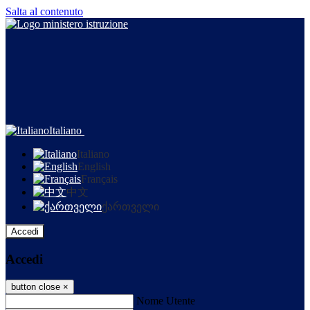
Salta al contenuto
Italiano
Italiano
English
Français
中文
ქართველი
Accedi
Accedi
button close
×
Nome Utente