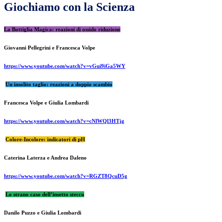
Giochiamo con la Scienza
La Bottiglia Magica: reazioni di ossido riduzione
Giovanni Pellegrini e Francesca Volpe
https://www.youtube.com/watch?v=vGui9iGa5WY
Un insolito taglio: reazioni a doppio scambio
Francesca Volpe e Giulia Lombardi
https://www.youtube.com/watch?v=cNlWQl3HTjg
Colore-Incolore: indicatori di pH
Caterina Laterza e Andrea Daleno
https://www.youtube.com/watch?v=RGZT8QcuD5g
Lo strano caso dell’insetto stecco
Danilo Puzzo e Giulia Lombardi