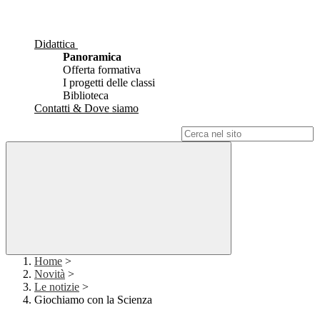
Didattica
Panoramica
Offerta formativa
I progetti delle classi
Biblioteca
Contatti & Dove siamo
Campo di ricerca per le pagine del sito
Home
>
Novità
>
Le notizie
>
Giochiamo con la Scienza