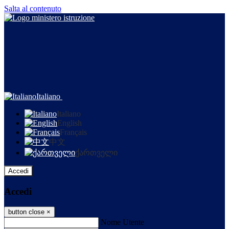
Salta al contenuto
Italiano
Italiano
English
Français
中文
ქართველი
Accedi
Accedi
button close
×
Nome Utente