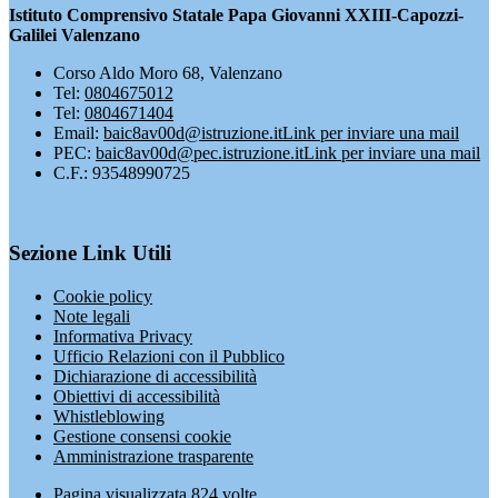
Istituto Comprensivo Statale Papa Giovanni XXIII-Capozzi-
Galilei Valenzano
Corso Aldo Moro 68, Valenzano
Tel:
0804675012
Tel:
0804671404
Email:
baic8av00d@istruzione.it
Link per inviare una mail
PEC:
baic8av00d@pec.istruzione.it
Link per inviare una mail
C.F.: 93548990725
Sezione Link Utili
Cookie policy
Note legali
Informativa Privacy
Ufficio Relazioni con il Pubblico
Dichiarazione di accessibilità
Obiettivi di accessibilità
Whistleblowing
Gestione consensi cookie
Amministrazione trasparente
Pagina visualizzata
824
volte