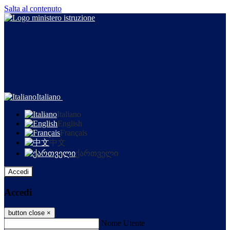
Salta al contenuto
Italiano
Italiano
English
Français
中文
ქართველი
Accedi
Accedi
button close
×
Nome Utente