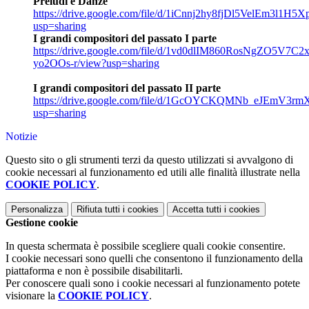
Preludi e Danze
https://drive.google.com/file/d/1iCnnj2hy8fjDl5VelEm3l1H5
usp=sharing
I grandi compositori del passato I parte
https://drive.google.com/file/d/1vd0dlIM860RosNgZO5V7C2x
yo2OOs-r/view?usp=sharing
I grandi compositori del passato II parte
https://drive.google.com/file/d/1GcOYCKQMNb_eJEmV3r
usp=sharing
Notizie
Questo sito o gli strumenti terzi da questo utilizzati si avvalgono di
cookie necessari al funzionamento ed utili alle finalità illustrate nella
COOKIE POLICY
.
Personalizza
Rifiuta tutti
i cookies
Accetta tutti
i cookies
Gestione cookie
In questa schermata è possibile scegliere quali cookie consentire.
I cookie necessari sono quelli che consentono il funzionamento della
piattaforma e non è possibile disabilitarli.
Per conoscere quali sono i cookie necessari al funzionamento potete
visionare la
COOKIE POLICY
.