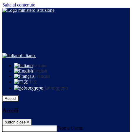
Salta al contenuto
Italiano
Italiano
English
Français
中文
ქართველი
Accedi
Accedi
button close
×
Nome Utente