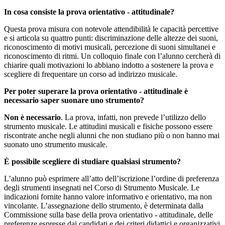
In cosa consiste la prova orientativo - attitudinale?
Questa prova misura con notevole attendibilità le capacità percettive
e si articola su quattro punti: discriminazione delle altezze dei suoni,
riconoscimento di motivi musicali, percezione di suoni simultanei e
riconoscimento di ritmi. Un colloquio finale con l’alunno cercherà di
chiarire quali motivazioni lo abbiano indotto a sostenere la prova e
scegliere di frequentare un corso ad indirizzo musicale.
Per poter superare la prova orientativo - attitudinale è
necessario saper suonare uno strumento?
Non è necessario
. La prova, infatti, non prevede l’utilizzo dello
strumento musicale. Le attitudini musicali e fisiche possono essere
riscontrate anche negli alunni che non studiano più o non hanno mai
suonato uno strumento musicale.
È possibile scegliere di studiare qualsiasi strumento?
L’alunno può esprimere all’atto dell’iscrizione l’ordine di preferenza
degli strumenti insegnati nel Corso di Strumento Musicale. Le
indicazioni fornite hanno valore informativo e orientativo, ma non
vincolante. L’assegnazione dello strumento, è determinata dalla
Commissione sulla base della prova orientativo - attitudinale, delle
preferenze espresse dai candidati e dei criteri didattici e organizzativi