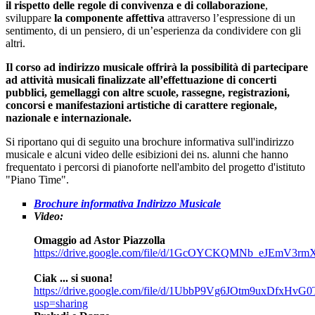
il rispetto delle regole di convivenza e di collaborazione
,
sviluppare
la componente affettiva
attraverso l’espressione di un
sentimento, di un pensiero, di un’esperienza da condividere con gli
altri.
Il corso ad indirizzo musicale offrirà la possibilità di partecipare
ad attività musicali finalizzate all’effettuazione di concerti
pubblici, gemellaggi con altre scuole, rassegne, registrazioni,
concorsi e manifestazioni artistiche di carattere regionale,
nazionale e internazionale.
Si riportano qui di seguito una brochure informativa sull'indirizzo
musicale e alcuni video delle esibizioni dei ns. alunni che hanno
frequentato i percorsi di pianoforte nell'ambito del progetto d'istituto
"Piano Time".
Brochure informativa Indirizzo Musicale
Video:
Omaggio ad Astor Piazzolla
https://drive.google.com/file/d/1GcOYCKQMNb_eJEmV3r
Ciak ... si suona!
https://drive.google.com/file/d/1UbbP9Vg6JOtm9uxDfxHv
usp=sharing