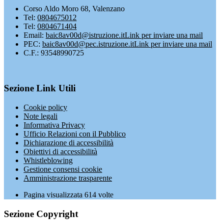
Corso Aldo Moro 68, Valenzano
Tel:
0804675012
Tel:
0804671404
Email:
baic8av00d@istruzione.it
Link per inviare una mail
PEC:
baic8av00d@pec.istruzione.it
Link per inviare una mail
C.F.: 93548990725
Sezione Link Utili
Cookie policy
Note legali
Informativa Privacy
Ufficio Relazioni con il Pubblico
Dichiarazione di accessibilità
Obiettivi di accessibilità
Whistleblowing
Gestione consensi cookie
Amministrazione trasparente
Pagina visualizzata
614
volte
Sezione Copyright