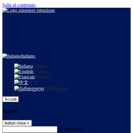
Salta al contenuto
Italiano
Italiano
English
Français
中文
ქართველი
Accedi
Accedi
button close
×
Nome Utente