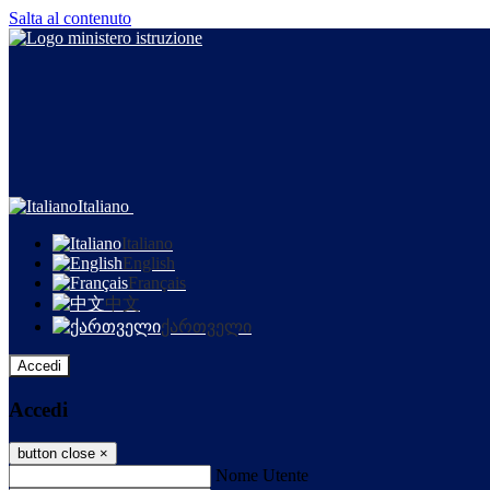
Salta al contenuto
Italiano
Italiano
English
Français
中文
ქართველი
Accedi
Accedi
button close
×
Nome Utente