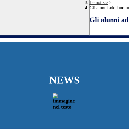
Le notizie
>
Gli alunni adottano u
Gli alunni ad
NEWS