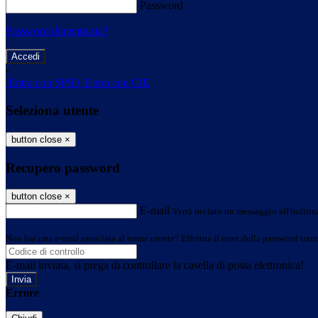
Password
Password dimenticata?
-
Entra con SPID
Entra con CIE
Seleziona utente
button close
×
Recupero password
button close
×
E-mail
Verrà inviato un messaggio all'indirizz
Non hai una e-mail associata al nome utente? Effettua il reset della password tram
E-mail inviata, si prega di controllare la casella di posta elettronica!
Errore