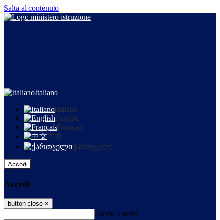
Salta al contenuto
Italiano
Italiano
English
Français
中文
ქართველი
Accedi
Accedi
button close
×
Nome Utente