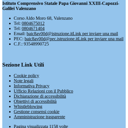
Istituto Comprensivo Statale Papa Giovanni XXIII-Capozzi-
Galilei Valenzano
Corso Aldo Moro 68, Valenzano
Tel:
0804675012
Tel:
0804671404
Email:
baic8av00d@istruzione.it
Link per inviare una mail
PEC:
baic8av00d@pec.istruzione.it
Link per inviare una mail
C.F.: 93548990725
Sezione Link Utili
Cookie policy
Note legali
Informativa Privacy
Ufficio Relazioni con il Pubblico
Dichiarazione di accessibilità
Obiettivi di accessibilità
Whistleblowing
Gestione consensi cookie
Amministrazione trasparente
Pagina visualizzata
1158
volte