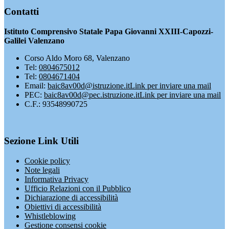
Contatti
Istituto Comprensivo Statale Papa Giovanni XXIII-Capozzi-
Galilei Valenzano
Corso Aldo Moro 68, Valenzano
Tel:
0804675012
Tel:
0804671404
Email:
baic8av00d@istruzione.it
Link per inviare una mail
PEC:
baic8av00d@pec.istruzione.it
Link per inviare una mail
C.F.: 93548990725
Sezione Link Utili
Cookie policy
Note legali
Informativa Privacy
Ufficio Relazioni con il Pubblico
Dichiarazione di accessibilità
Obiettivi di accessibilità
Whistleblowing
Gestione consensi cookie