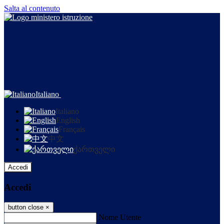
Salta al contenuto
Italiano
Italiano
English
Français
中文
ქართველი
Accedi
Accedi
button close
×
Nome Utente