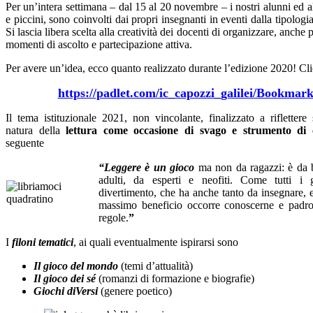
Per un’intera settimana – dal 15 al 20 novembre – i nostri alunni ed 
e piccini, sono coinvolti dai propri insegnanti in eventi dalla tipologia
Si lascia libera scelta alla creatività dei docenti di organizzare, anche p
momenti di ascolto e partecipazione attiva.
Per avere un’idea, ecco quanto realizzato durante l’edizione 2020!
Cli
https://padlet.com/ic_capozzi_galilei/Bookmark
Il tema istituzionale 2021, non vincolante, finalizzato a riflettere 
natura della
lettura
come occasione di svago e strumento di 
seguente
“Leggere è un gioco
ma non da ragazzi: è da 
adulti, da esperti e neofiti. Come tutti i
divertimento, che ha anche tanto da insegnare, e 
massimo beneficio occorre conoscerne e padro
regole.
”
I
filoni tematici
, ai quali
eventualmente
ispirarsi sono
Il gioco del mondo
(temi d’attualità)
Il gioco dei sé
(romanzi di formazione e biografie)
Giochi diVersi
(genere poetico)