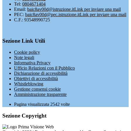
Tel:
0804671404
Email:
baic8av00d@istruzione.it
Link per inviare una mail
PEC:
baic8av00d@pec.istruzione.it
Link per inviare una mail
C.F.: 93548990725
Sezione Link Utili
Cookie policy
Note legali
Informativa Privacy
Ufficio Relazioni con il Pubblico
Dichiarazione di accessibilità
Obiettivi di accessibilità
Whistleblowing
Gestione consensi cookie
Amministrazione trasparente
Pagina visualizzata
2542
volte
Sezione Copyright