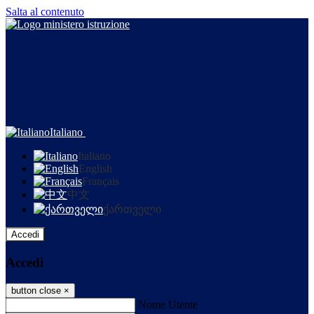
Salta al contenuto
Italiano
Italiano
English
Français
中文
ქართველი
Accedi
Accedi
button close
×
Nome Utente