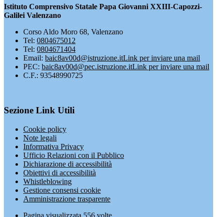
Istituto Comprensivo Statale Papa Giovanni XXIII-Capozzi-
Galilei Valenzano
Corso Aldo Moro 68, Valenzano
Tel:
0804675012
Tel:
0804671404
Email:
baic8av00d@istruzione.it
Link per inviare una mail
PEC:
baic8av00d@pec.istruzione.it
Link per inviare una mail
C.F.: 93548990725
Sezione Link Utili
Cookie policy
Note legali
Informativa Privacy
Ufficio Relazioni con il Pubblico
Dichiarazione di accessibilità
Obiettivi di accessibilità
Whistleblowing
Gestione consensi cookie
Amministrazione trasparente
Pagina visualizzata
556
volte