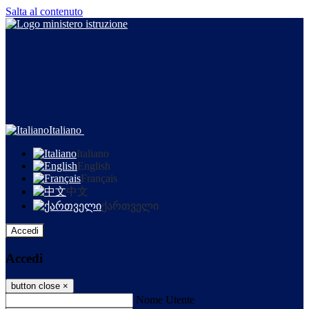
Salta al contenuto
Italiano
Italiano
English
Français
中文
ქართველი
Accedi
Accedi
button close
×
Nome Utente