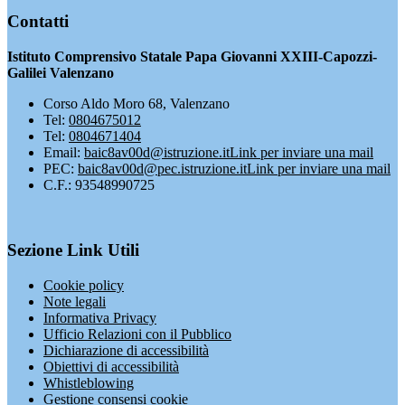
Contatti
Istituto Comprensivo Statale Papa Giovanni XXIII-Capozzi-
Galilei Valenzano
Corso Aldo Moro 68, Valenzano
Tel:
0804675012
Tel:
0804671404
Email:
baic8av00d@istruzione.it
Link per inviare una mail
PEC:
baic8av00d@pec.istruzione.it
Link per inviare una mail
C.F.: 93548990725
Sezione Link Utili
Cookie policy
Note legali
Informativa Privacy
Ufficio Relazioni con il Pubblico
Dichiarazione di accessibilità
Obiettivi di accessibilità
Whistleblowing
Gestione consensi cookie