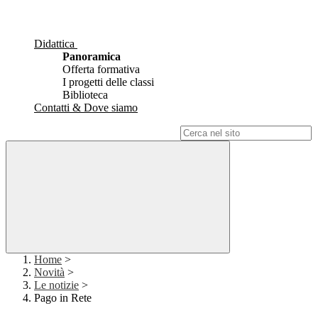
Didattica
Panoramica
Offerta formativa
I progetti delle classi
Biblioteca
Contatti & Dove siamo
Campo di ricerca per le pagine del sito
Home
>
Novità
>
Le notizie
>
Pago in Rete