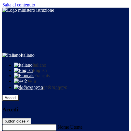
Salta al contenuto
Italiano
Italiano
English
Français
中文
ქართველი
Accedi
Accedi
button close
×
Nome Utente