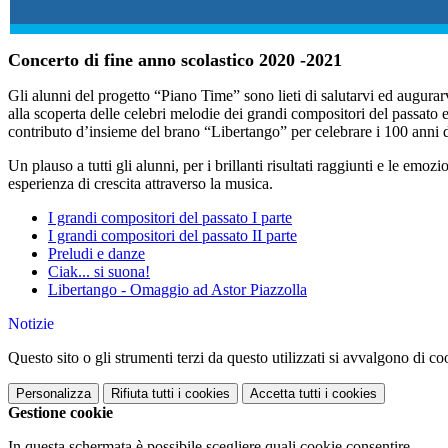
Concerto di fine anno scolastico 2020 -2021
Gli alunni del progetto “Piano Time” sono lieti di salutarvi ed augurar
alla scoperta delle celebri melodie dei grandi compositori del passato 
contributo d’insieme del brano “Libertango” per celebrare i 100 anni d
Un plauso a tutti gli alunni, per i brillanti risultati raggiunti e le emo
esperienza di crescita attraverso la musica.
I grandi compositori del passato I parte
I grandi compositori del passato II parte
Preludi e danze
Ciak... si suona!
Libertango - Omaggio ad Astor Piazzolla
Notizie
Questo sito o gli strumenti terzi da questo utilizzati si avvalgono di coo
Personalizza
Rifiuta tutti
i cookies
Accetta tutti
i cookies
Gestione cookie
In questa schermata è possibile scegliere quali cookie consentire.