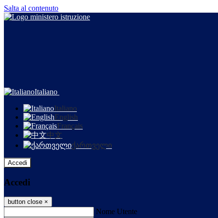
Salta al contenuto
Italiano
Italiano
English
Français
中文
ქართველი
Accedi
Accedi
button close
×
Nome Utente