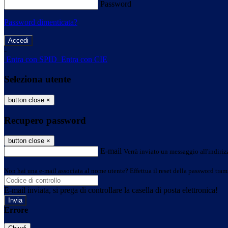
Password
Password dimenticata?
-
Entra con SPID
Entra con CIE
Seleziona utente
button close
×
Recupero password
button close
×
E-mail
Verrà inviato un messaggio all'indirizz
Non hai una e-mail associata al nome utente? Effettua il reset della password tram
E-mail inviata, si prega di controllare la casella di posta elettronica!
Errore