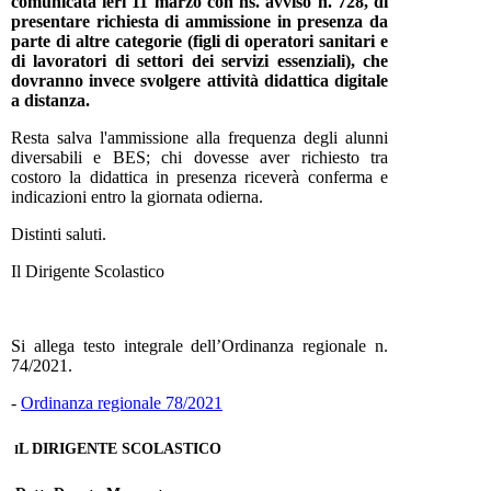
comunicata ieri 11 marzo con ns. avviso n. 728, di
presentare richiesta di ammissione in presenza da
parte di altre categorie (figli di operatori sanitari e
di lavoratori di settori dei servizi essenziali), che
dovranno invece svolgere attività didattica digitale
a distanza.
Resta salva l'ammissione alla frequenza degli alunni
diversabili e BES; chi dovesse aver richiesto tra
costoro la didattica in presenza riceverà conferma e
indicazioni entro la giornata odierna.
Distinti saluti.
Il Dirigente Scolastico
Si allega testo integrale dell’Ordinanza regionale n.
74/2021.
-
Ordinanza regionale 78/2021
L DIRIGENTE SCOLASTICO
I