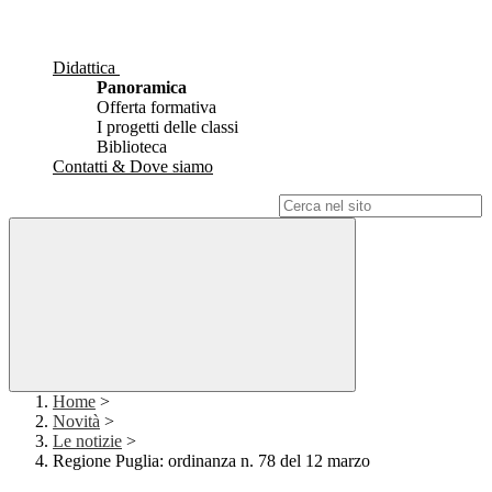
Didattica
Panoramica
Offerta formativa
I progetti delle classi
Biblioteca
Contatti & Dove siamo
Campo di ricerca per le pagine del sito
Home
>
Novità
>
Le notizie
>
Regione Puglia: ordinanza n. 78 del 12 marzo