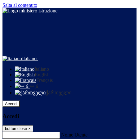
Salta al contenuto
Italiano
Italiano
English
Français
中文
ქართველი
Accedi
Accedi
button close
×
Nome Utente