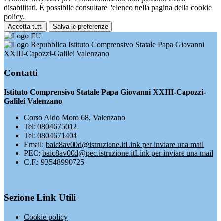
disabilitati. È possibile consultare l'elenco nella pagina della cookie
policy.
Accetta tutti
Salva le preferenze
Istituto Comprensivo Statale Papa Giovanni
XXIII-Capozzi-Galilei Valenzano
Contatti
Istituto Comprensivo Statale Papa Giovanni XXIII-Capozzi-
Galilei Valenzano
Corso Aldo Moro 68, Valenzano
Tel:
0804675012
Tel:
0804671404
Email:
baic8av00d@istruzione.it
Link per inviare una mail
PEC:
baic8av00d@pec.istruzione.it
Link per inviare una mail
C.F.: 93548990725
Sezione Link Utili
Cookie policy