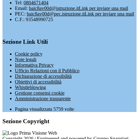
Tel:
0804671404
Email:
baic8av00d@istruzione.it
Link per inviare una mail
PEC:
baic8av00d@pec.istruzione.it
Link per inviare una mail
C.F.: 93548990725
Sezione Link Utili
Cookie policy
Note legali
Informativa Privacy
Ufficio Relazioni con il Pubblico
Dichiarazione di accessibilità
Obiettivi di accessibilità
Whistleblowing
Gestione consensi cookie
Amministrazione trasparente
Pagina visualizzata
5759
volte
Sezione Copyright
Copyright 2026 | Engineered and powered by Gruppo Spaggiari