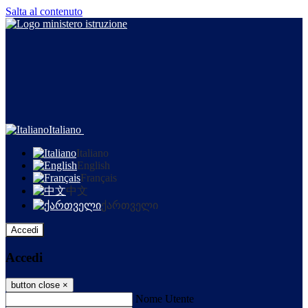
Salta al contenuto
Italiano
Italiano
English
Français
中文
ქართველი
Accedi
Accedi
button close
×
Nome Utente