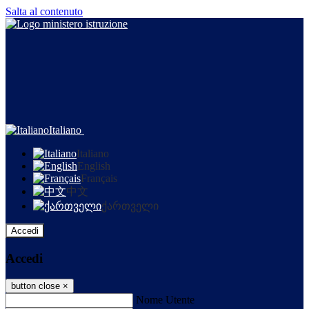
Salta al contenuto
Italiano
Italiano
English
Français
中文
ქართველი
Accedi
Accedi
button close
×
Nome Utente