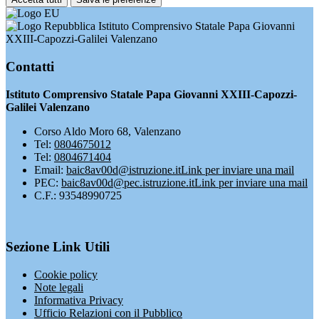
Istituto Comprensivo Statale Papa Giovanni
XXIII-Capozzi-Galilei Valenzano
Contatti
Istituto Comprensivo Statale Papa Giovanni XXIII-Capozzi-
Galilei Valenzano
Corso Aldo Moro 68, Valenzano
Tel:
0804675012
Tel:
0804671404
Email:
baic8av00d@istruzione.it
Link per inviare una mail
PEC:
baic8av00d@pec.istruzione.it
Link per inviare una mail
C.F.: 93548990725
Sezione Link Utili
Cookie policy
Note legali
Informativa Privacy
Ufficio Relazioni con il Pubblico