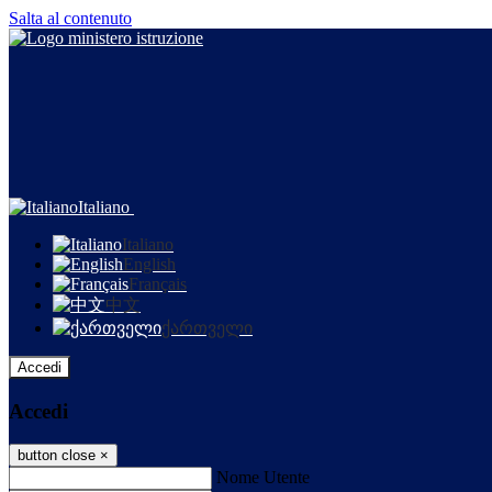
Salta al contenuto
Italiano
Italiano
English
Français
中文
ქართველი
Accedi
Accedi
button close
×
Nome Utente