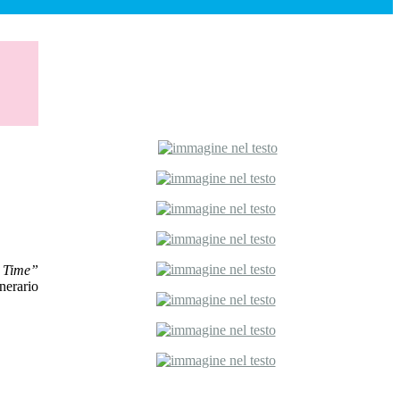
o Time”
nerario