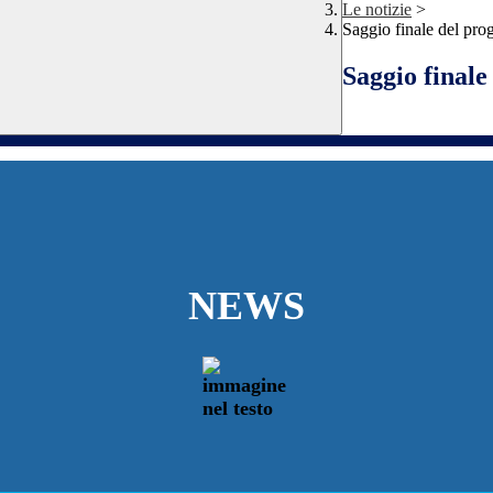
Le notizie
>
Saggio finale del pro
Saggio final
NEWS