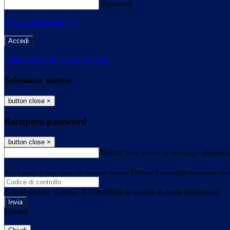
Password
Password dimenticata?
-
Entra con SPID
Entra con CIE
Seleziona utente
button close
×
Recupero password
button close
×
E-mail
Verrà inviato un messaggio all'indirizz
Non hai una e-mail associata al nome utente? Effettua il reset della password tram
E-mail inviata, si prega di controllare la casella di posta elettronica!
Errore