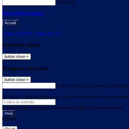
Password
Password dimenticata?
-
Entra con SPID
Entra con CIE
Seleziona utente
button close
×
Recupero password
button close
×
E-mail
Verrà inviato un messaggio all'indirizz
Non hai una e-mail associata al nome utente? Effettua il reset della password tram
E-mail inviata, si prega di controllare la casella di posta elettronica!
Errore