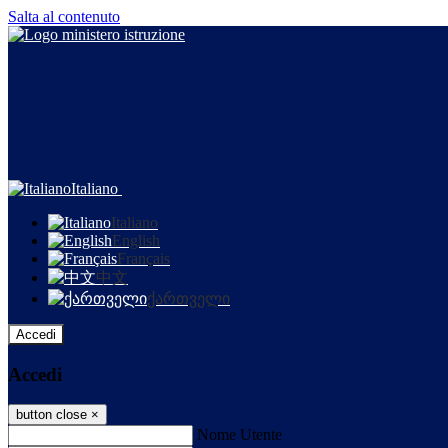
Salta al contenuto
Italiano
Italiano
English
Français
中文
ქართველი
Accedi
Accedi
button close
×
Nome Utente