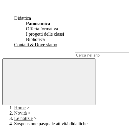
Didattica
Panoramica
Offerta formativa
I progetti delle classi
Biblioteca
Contatti & Dove siamo
Campo di ricerca per le pagine del sito
Home
>
Novità
>
Le notizie
>
Sospensione pasquale attività didattiche