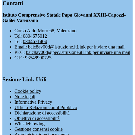
Contatti
Istituto Comprensivo Statale Papa Giovanni XXIII-Capozzi-
Galilei Valenzano
Corso Aldo Moro 68, Valenzano
Tel:
0804675012
Tel:
0804671404
Email:
baic8av00d@istruzione.it
Link per inviare una mail
PEC:
baic8av00d@pec.istruzione.it
Link per inviare una mail
C.F.: 93548990725
Sezione Link Utili
Cookie policy
Note legali
Informativa Privacy
Ufficio Relazioni con il Pubblico
Dichiarazione di accessibilità
Obiettivi di accessibilità
Whistleblowing
Gestione consensi cookie
Amministrazione trasparente