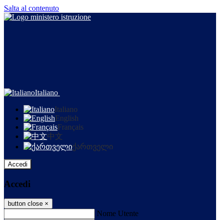
Salta al contenuto
Italiano
Italiano
English
Français
中文
ქართველი
Accedi
Accedi
button close
×
Nome Utente