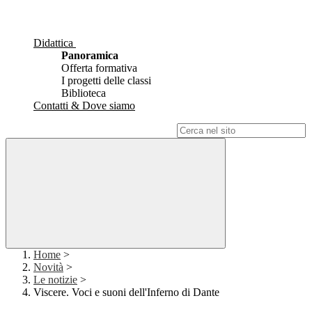
Didattica
Panoramica
Offerta formativa
I progetti delle classi
Biblioteca
Contatti & Dove siamo
Campo di ricerca per le pagine del sito
Home
>
Novità
>
Le notizie
>
Viscere. Voci e suoni dell'Inferno di Dante