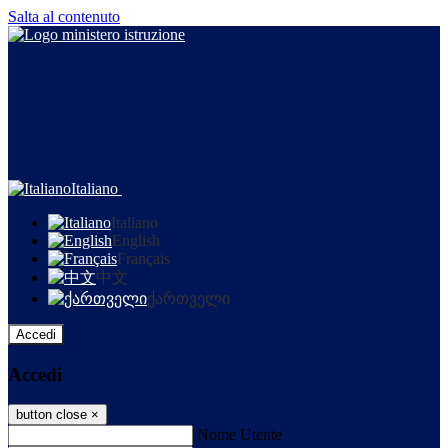
Salta al contenuto
Italiano
Italiano
English
Français
中文
ქართველი
Accedi
Accedi
button close
×
Nome Utente