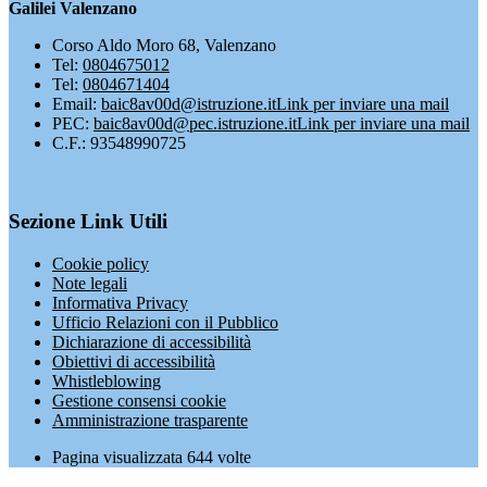
Galilei Valenzano
Corso Aldo Moro 68, Valenzano
Tel:
0804675012
Tel:
0804671404
Email:
baic8av00d@istruzione.it
Link per inviare una mail
PEC:
baic8av00d@pec.istruzione.it
Link per inviare una mail
C.F.: 93548990725
Sezione Link Utili
Cookie policy
Note legali
Informativa Privacy
Ufficio Relazioni con il Pubblico
Dichiarazione di accessibilità
Obiettivi di accessibilità
Whistleblowing
Gestione consensi cookie
Amministrazione trasparente
Pagina visualizzata
644
volte